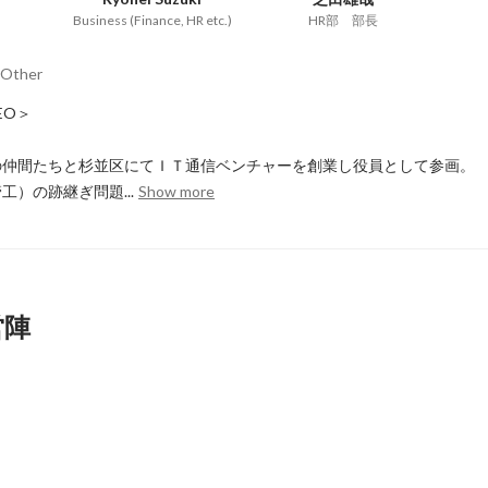
Business (Finance, HR etc.)
HR部 部長
Other
EO＞

仲間たちと杉並区にてＩＴ通信ベンチャーを創業し役員として参画。

）の跡継ぎ問題...
Show more
営陣