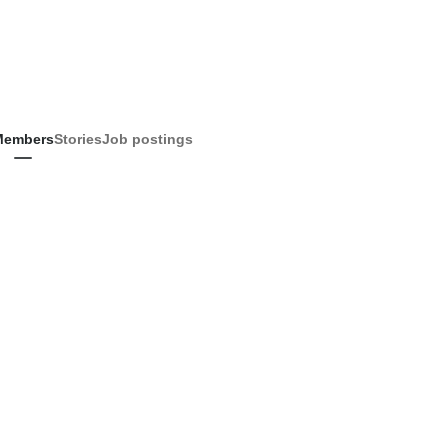
Members
Stories
Job postings