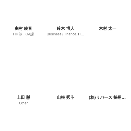
由村 綾音
鈴木 博人
木村 太一
HR部 CA課
Business (Finance, HR etc.)
上田 懸
山根 秀斗
(株)リバース 採用担当
Other