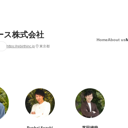
ース株式会社
Home
About us
https://rebirthinc.jp
東京都
Ryohei Suzuki
芝田雄哉