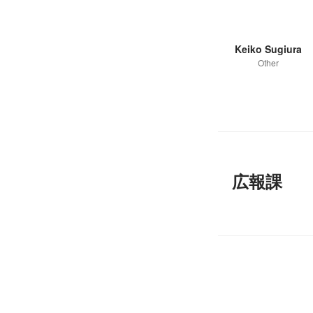
Keiko Sugiura
Other
広報課