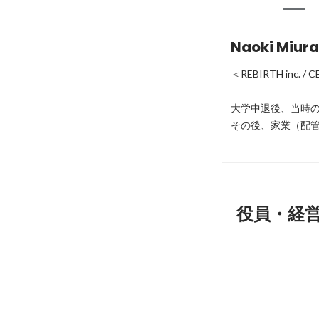
Naoki Miura
＜REBIRTH inc. / C
大学中退後、当時の
その後、家業（配管工
役員・経