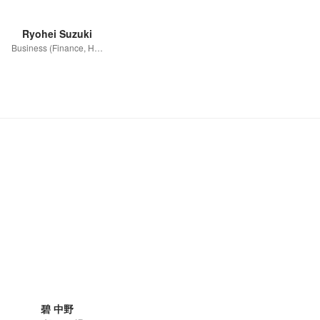
Ryohei Suzuki
Business (Finance, HR etc.)
碧 中野