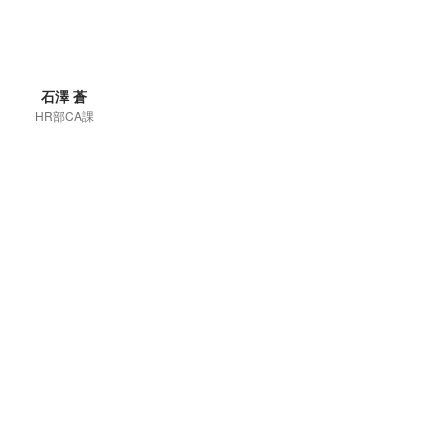
石澤 蒼
HR部CA課