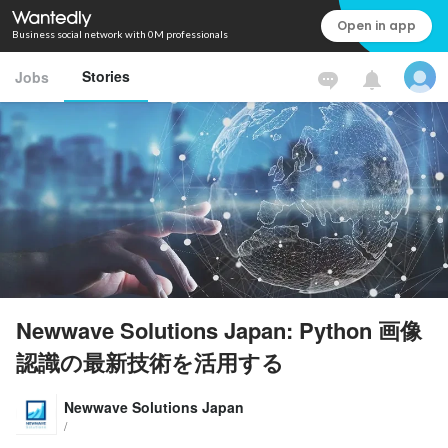
Open in app
Business social network with 0M professionals
Stories
Jobs
Newwave Solutions Japan: Python 画像
認識の最新技術を活用する
Newwave Solutions Japan
/