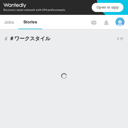
Open in app
Business social network with 0M professionals
Stories
Jobs
#
＃ワークスタイル
0
件