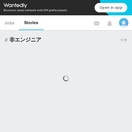
Open in app
Business social network with 0M professionals
Stories
Jobs
#
非エンジニア
0
件