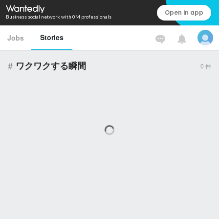
Open in app
Business social network with 0M professionals
Stories
Jobs
#
ワクワクする瞬間
0
件