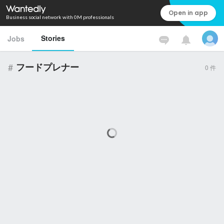
Open in app
Business social network with 0M professionals
Stories
Jobs
#
フードプレナー
0
件