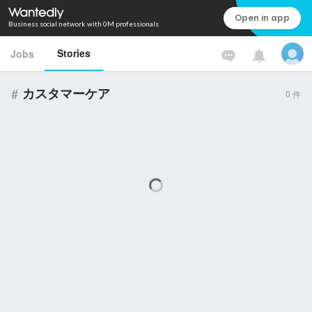
Open in app
Business social network with 0M professionals
Stories
Jobs
#
カスタマーケア
0
件