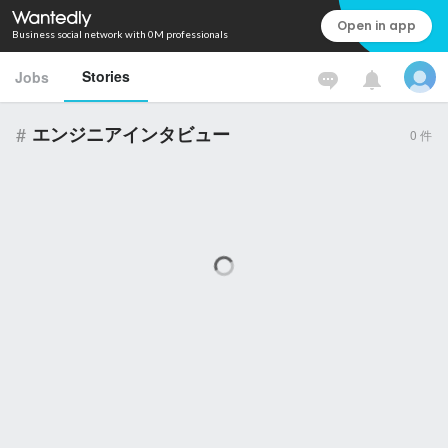
Open in app
Business social network with 0M professionals
Stories
Jobs
#
エンジニアインタビュー
0
件