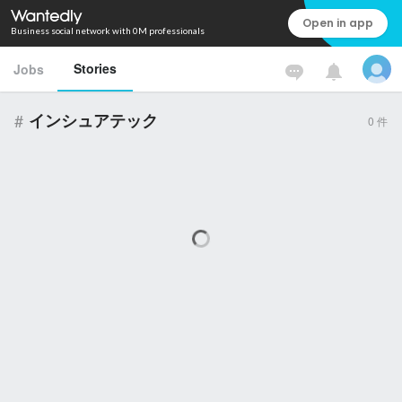
Open in app
Business social network with 0M professionals
Stories
Jobs
#
インシュアテック
0
件