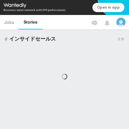
Open in app
Business social network with 0M professionals
Stories
Jobs
#
インサイドセールス
0
件