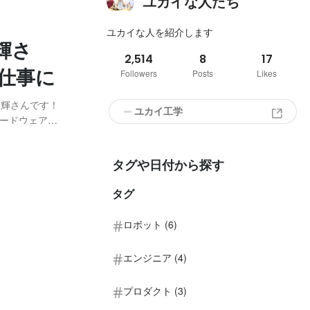
ユカイな人たち
ユカイな人を紹介します
輝さ
2,514
8
17
仕事に
Followers
Posts
Likes
亜輝さんです！
ユカイ工学
ードウェアの
か、その人と
ていた 為
タグや日付から探す
タグ
ロボット (6)
エンジニア (4)
プロダクト (3)