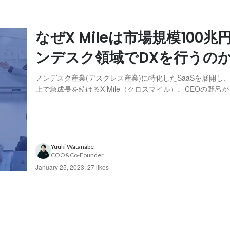
なぜX Mileは市場規模100兆
ンデスク領域でDXを行うの
ノンデスク産業(デスクレス産業)に特化したSaaSを展開し、
上で急成長を続けるX Mile（クロスマイル）。CEOの野呂
ンやノンデスク産業に着目した理由を聞きました。 ーーー
って、なんですか？ ノンデスク産業とは、物流や建設、製
たちの衣食住を支える“なくては...
Yuuki Watanabe
COO&Co-Founder
January 25, 2023
,
27 likes