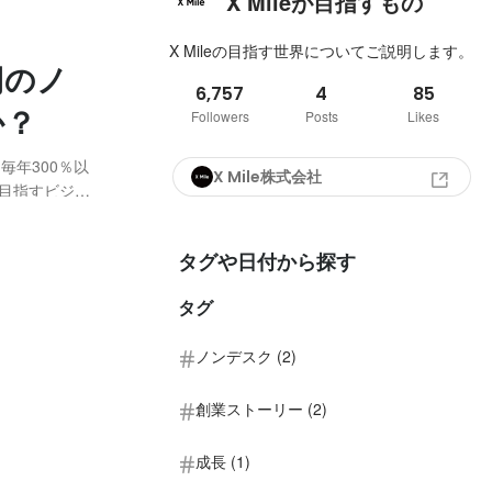
X Mileが目指すもの
X Mileの目指す世界についてご説明します。
円のノ
6,757
4
85
か？
Followers
Posts
Likes
毎年300％以
X Mile株式会社
が目指すビジョ
ノンデスク産業
造といった、私
タグや日付から探す
タグ
ノンデスク (2)
創業ストーリー (2)
成長 (1)