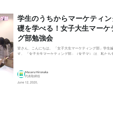
学生のうちからマーケティン
礎を学べる！女子大生マーケ
グ部勉強会
皆さん、こんにちは。 「女子大生マーケティング部」学生
す。 「女子大生マーケティング部」（女子マ） は、私たち
点を経営者・マーケティング担当者・商品開発者・クリエイ
人の皆さんに届けたいという想いから結成された、女子大生
るビジネスメディアです。 2008年〜2012...
Masaru Hironaka
代表取締役
June 12, 2020
,