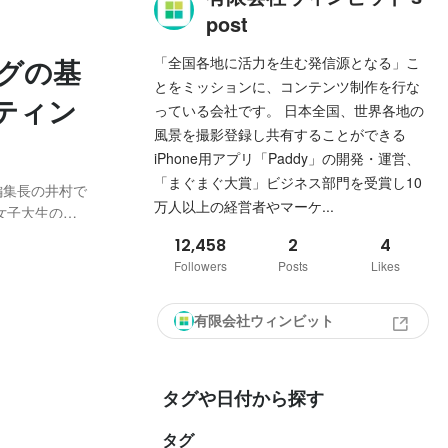
post
「全国各地に活力を生む発信源となる」こ
グの基
とをミッションに、コンテンツ制作を行な
ティン
っている会社です。 日本全国、世界各地の
風景を撮影登録し共有することができる
iPhone用アプリ「Paddy」の開発・運営、
「まぐまぐ大賞」ビジネス部門を受賞し10
編集長の井村で
万人以上の経営者やマーケ...
女子大生の視
ターなど企業
12,458
2
4
自身が運営す
Followers
Posts
Likes
有限会社ウィンビット
タグや日付から探す
タグ