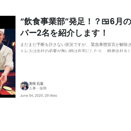
“飲食事業部”発足！？🍱6月
バー2名を紹介します！
まだまだ予断を許さない状況ですが、 緊急事態宣言が解除さ
トレスは出社の必要が無い時は在宅にしたり、 時差出社をし
ぞれで注意を徹底しています😷 . . 他には ● アルコール除
手洗いうがいの徹底 ● 席間隔を開ける ● 互い違いに座る
など、出来る対策をして...
美咲 石坂
人事・採用
June 04, 2020
,
29 likes