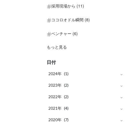
採用現場から (11)
ココロオドル瞬間 (8)
ベンチャー (6)
もっと見る
日付
2024年
(1)
月
2023年
7
(1)
(2)
月
2022年
9
(1)
(2)
月
月
2021年
5
8
(1)
(1)
(4)
月
月
2020年
11
7
(1)
(2)
(7)