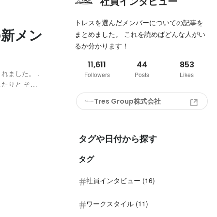
社員インタビュー
トレスを選んだメンバーについての記事を
の新メン
まとめました。 これを読めばどんな人がい
るか分かります！
11,611
44
853
れました。 .
Followers
Posts
Likes
たりと それ
菌 ● 帰社時の
Tres Group株式会社
 ● 常時換気
タグや日付から探す
タグ
社員インタビュー (16)
ワークスタイル (11)