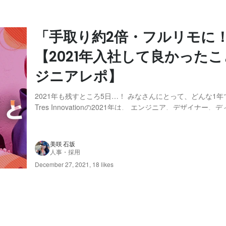
「手取り約2倍・フルリモに
【2021年入社して良かった
ジニアレポ】
2021年も残すところ5日…！ みなさんにとって、どんな1
Tres Innovationの2021年は、 エンジニア、デザイナー
ど たくさんの新しい仲間に出会えた1年でした！ ありがと
ー！ その中でも、一番劇的な変化をしたであろうメンバーに(※勝手に石坂
調べ) インタ...
美咲 石坂
人事・採用
December 27, 2021
,
18 likes