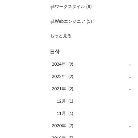
ワークスタイル (8)
Webエンジニア (5)
もっと見る
日付
2024年
(9)
月
2022年
7
(1)
(2)
月
月
2021年
4
9
(1)
(1)
(2)
月
月
月
12
3
8
(2)
(1)
(1)
月
月
11
2
(2)
(1)
月
2020年
1
(3)
(7)
月
2019年
11
(2)
(5)