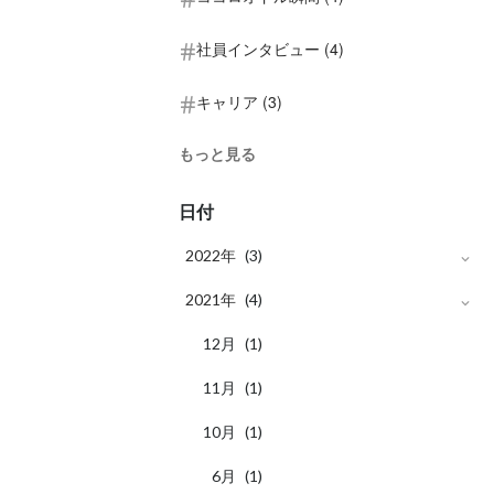
社員インタビュー (4)
キャリア (3)
もっと見る
日付
2022年
(3)
月
2021年
6
(1)
(4)
月
月
12
4
(1)
(1)
月
月
11
2
(1)
(1)
月
10
(1)
月
6
(1)