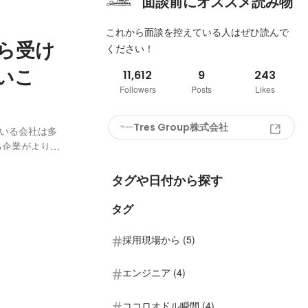
面談前にオススメ読み物
これから面談を控えている人はぜひ読んで
から受け
ください！
いこ
11,612
9
243
Followers
Posts
Likes
Tres Group株式会社
いる会社は多
る企業がより増
いうわけで、
ーー！ 今回は転
タグや日付から探す
タグ
採用現場から (5)
エンジニア (4)
ココロオドル瞬間 (4)