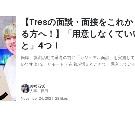
【Tresの面談・面接をこれ
る方へ！】「用意しなくてい
と」4つ！
転職、就職活動で選考の前に「カジュアル面談」を実施して
いですよね。 リモート・在宅が増えたことで、導入してい
えた気がしています！ 業務の合間時間で受けられるし！と
Tres Innovationもカジュアル面談を積極的にやってますー
職者の方から、「Tresのカ...
美咲 石坂
人事・採用
November 24, 2021
,
28 likes