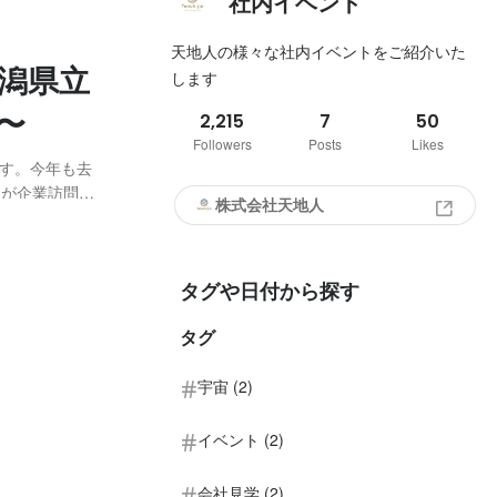
社内イベント
天地人の様々な社内イベントをご紹介いた
潟県立
します
〜
2,215
7
50
Followers
Posts
Likes
す。今年も去
んが企業訪問に
株式会社天地人
日の様子を振
タグや日付から探す
タグ
宇宙 (2)
イベント (2)
会社見学 (2)