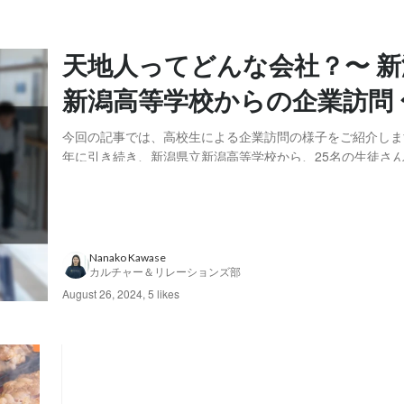
天地人ってどんな会社？〜 新
新潟高等学校からの企業訪問 
今回の記事では、高校生による企業訪問の様子をご紹介しま
年に引き続き、新潟県立新潟高等学校から、25名の生徒さ
来てくださいました。以下、学生インターンの目線から、当
り返ってみたいと思います。 去年の記事はこちら 次世代の働き方 〜シ
ェアオフィス見学〜 天地人って何をやっている...
Nanako Kawase
カルチャー＆リレーションズ部
August 26, 2024
,
5 likes