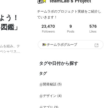
teamLab's Project
チームラボのプロジェクト実績をご紹介し
よう！
ていきます！
ごい図鑑」
23,470
9
576
Followers
Posts
Likes
チームラボグループ
ムを組み、テ
ペシャリスト
発し、お客様
今回は事業分野
タグや日付から探す
タグ
開発秘話 (5)
デザイン (4)
アプリ (3)