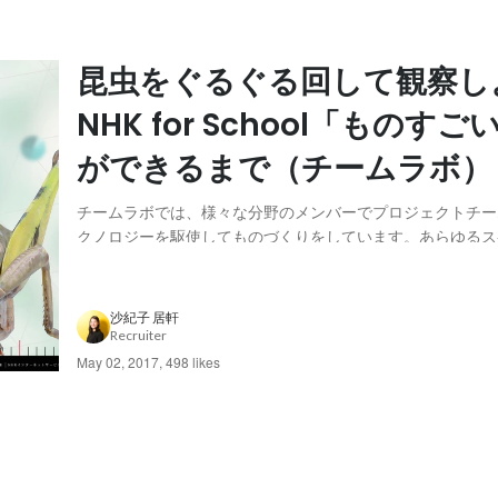
昆虫をぐるぐる回して観察し
NHK for School「ものす
ができるまで（チームラボ）
チームラボでは、様々な分野のメンバーでプロジェクトチー
クノロジーを駆使してものづくりをしています。あらゆるス
が集まったチームラボだからこそ、100％自社内で企画・開
の依頼を達成するソリューションを行うことが出来ます。 
の中から、ソリューションに関する実績を1つピッ...
沙紀子 居軒
Recruiter
May 02, 2017
,
498 likes