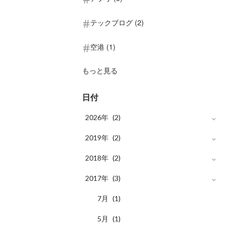
テックブログ (2)
空港 (1)
もっと見る
日付
2026年
(2)
月
2019年
4
(2)
(2)
月
2018年
12
(1)
(2)
月
月
2017年
12
9
(1)
(1)
(3)
月
月
11
7
(1)
(1)
月
5
(1)