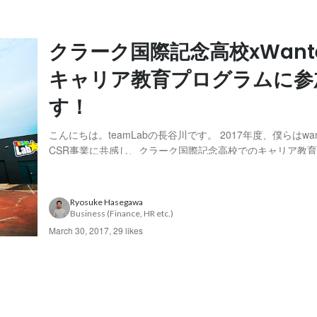
クラーク国際記念高校xWante
キャリア教育プログラムに参
す！
こんにちは。teamLabの長谷川です。 2017年度、僕らはwan
CSR事業に共感し、クラーク国際記念高校でのキャリア教
す。 https://www.wantedly.com/feed/specials/clark 
頃、社会人は世界の外の人たちで、思い返すと僕自身が...
Ryosuke Hasegawa
Business (Finance, HR etc.)
March 30, 2017
,
29 likes