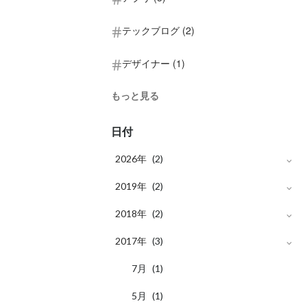
テックブログ (2)
デザイナー (1)
もっと見る
日付
2026年
(2)
月
2019年
4
(2)
(2)
月
2018年
12
(1)
(2)
月
月
2017年
12
9
(1)
(1)
(3)
月
月
11
7
(1)
(1)
月
5
(1)