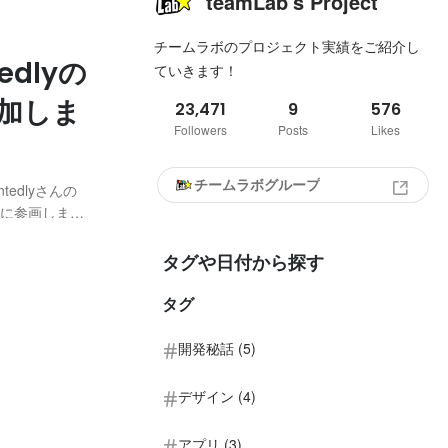
teamLab's Project
チームラボのプロジェクト実績をご紹介し
dlyの
ていきます！
加しま
23,471
9
576
Followers
Posts
Likes
チームラボグループ
tedlyさんの
育に参画しま
自分が高校生だった
タグや日付から探す
タグ
開発秘話 (5)
デザイン (4)
アプリ (3)