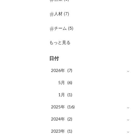
人材 (7)
チーム (5)
もっと見る
日付
2026年
(7)
月
5
(6)
月
1
(1)
2025年
(16)
月
2024年
12
(1)
(2)
月
月
2023年
10
11
(1)
(2)
(1)