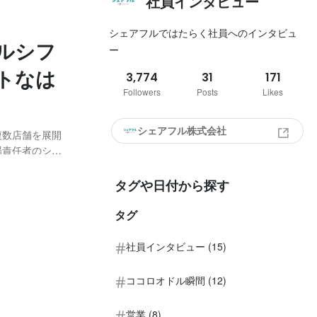
社員インタビュー
シェアフルではたらく社員へのインタビュ
ルシフ
ー
トなは
3,774
31
171
Followers
Posts
Likes
シェアフル株式会社
複数店舗を展開
場責任者のシフ
フはシフトに
 ポイントは、
タグや日付から探す
タグ
社員インタビュー (15)
ココロオドル瞬間 (12)
営業 (8)