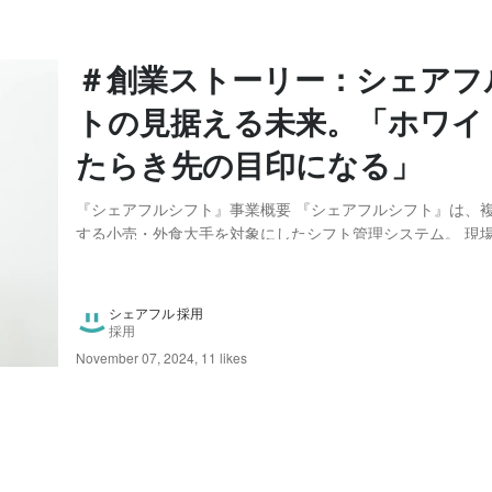
＃創業ストーリー：シェアフ
トの見据える未来。「ホワイ
たらき先の目印になる」
『シェアフルシフト』事業概要 『シェアフルシフト』は、
する小売・外食大手を対象にしたシフト管理システム。 現
ト作成工数を大幅に削減できると同時に、アルバイトスタッ
入りたい時に簡単かつ確実にシフトに入ることができます。
同企業内、他店舗とのシェアリングができる点で...
シェアフル 採用
採用
November 07, 2024
,
11 likes