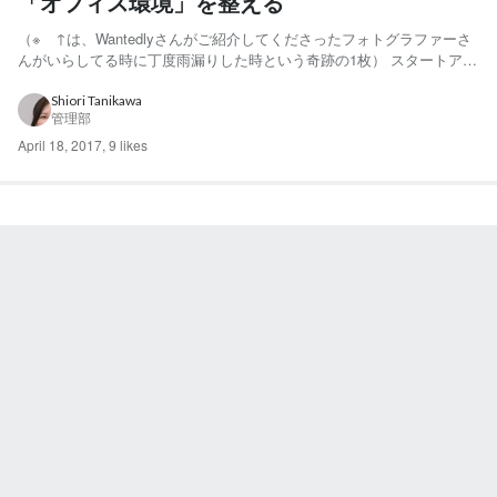
「オフィス環境」を整える
（※ ↑は、Wantedlyさんがご紹介してくださったフォトグラファーさ
んがいらしてる時に丁度雨漏りした時という奇跡の1枚） スタートアッ
プのオフィス環境整備。 突然ですが、スタートアップ企業のオフィス
環境って、どんなものをイメージされますか？（そしてIT系） 私個人
Shiori Tanikawa
管理部
のイメージですが、 ・ コーヒー飲み放題 ...
April 18, 2017
,
9 likes