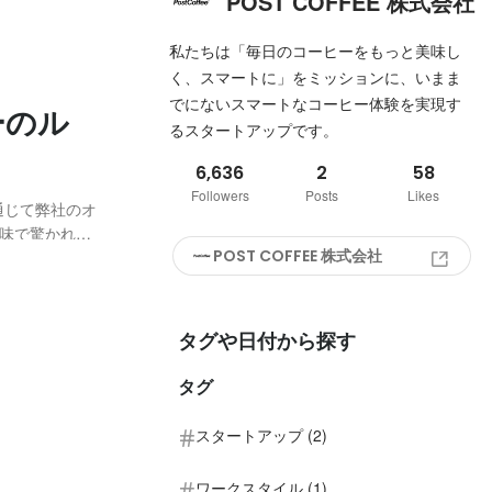
POST COFFEE 株式会社
私たちは「毎日のコーヒーをもっと美味し
く、スマートに」をミッションに、いまま
でにないスマートなコーヒー体験を実現す
ーのル
るスタートアップです。
6,636
2
58
Followers
Posts
Likes
yを通じて弊社のオ
味で驚かれる
POST COFFEE 株式会社
ただこう思
ャーのルーツ
タグや日付から探す
タグ
スタートアップ (2)
ワークスタイル (1)