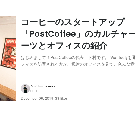
コーヒーのスタートアップ
「PostCoffee」のカルチャ
ーツとオフィスの紹介
はじめまして！PostCoffeeの代表、下村です。 Wantedl
フィスを訪問される方が、私達のオフィスを見て、色んな意
ことが多いので先にこちらで情報を掲載し、耐性をつけてい
い、初めて投稿させていただきます 笑 今回は私達のカルチ
とオフィスについて紹介させて...
Ryo Shimomura
CEO
December 06, 2019
,
33 likes