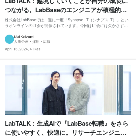
LabTALK：越境していくことが自分の成長に
つながる。LabBaseのエンジニアが積極的に
勉強会に参加する理由とは？
株式会社LabBaseでは、週に一度「Synapse LT（シナプスLT）」とい
うオンラインのLT会が開催されています。今回はLT会には欠かさず参
加するというドイツ出身でプラットフォーム開発本部のヤーノシュさん
と、このLT会を主催するリサーチエンジニアの松井さんにお話を伺い
Mai Koizumi
人事企画・採用・広報
ます。 LabBaseに入社するため...
April 16, 2024
,
4 likes
LabTALK：生成AIで『LabBase転職』をさら
に使いやすく、快適に。リサーチエンジニア