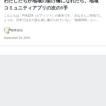
わたしたちが地域の架け橋になれたら。地域
コミュニティアプリの次の1手
こんにちは！PIAZZA（ピアッツァ）の倉本です。 みなさんご存知でし
ょうか。日本ではまだ誰も成し遂げられていない「地域SNS」という
領域には、強い信念と行動力をもって挑戦し続ける女性がいるんです。
それが、PIAZZAの共同創業者であり、COO（最高執行責任者）を務め
採用 担当
る、中学1年生の母親でもある吉澤さんです！ち...
September 04, 2024
,