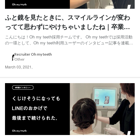
ふと鏡を見たときに、スマイルラインが変わ
ってて思わずにやけちゃいましたね｜卒業ユ
ーザーインタビュー Saeさん編
こんにちは！Oh my teeth採用チームです。 Oh my teethでは採用活動
の一環として、Oh my teeth利用ユーザーのインタビュー記事を連載し
ています。 「マウスピース矯正では最後まで周りに気づかれることな
く歯並びを整えることができました。」と語ってくれたSaeさんにイン
Recruiter Oh my teeth
Other
タビューをしました。 ...
March 03, 2021
,