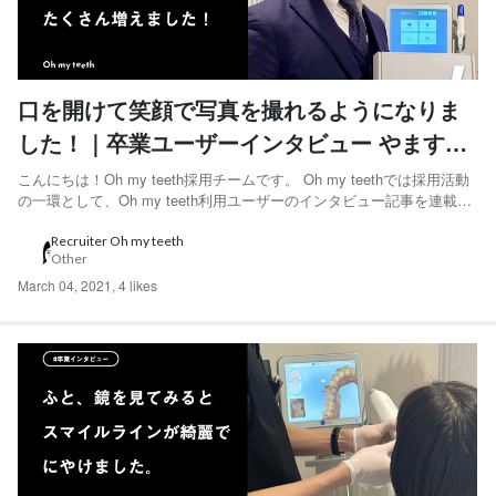
口を開けて笑顔で写真を撮れるようになりま
した！｜卒業ユーザーインタビュー やますけ
さん編
こんにちは！Oh my teeth採用チームです。 Oh my teethでは採用活動
の一環として、Oh my teeth利用ユーザーのインタビュー記事を連載し
ています。 「今後一生物の歯並びが手に入った！」と語ってくれたや
ますけさんにインタビューをしました。 ◆やますけさん 30代前半男
Recruiter Oh my teeth
Other
性。埼玉県在住。医療機...
March 04, 2021
,
4 likes