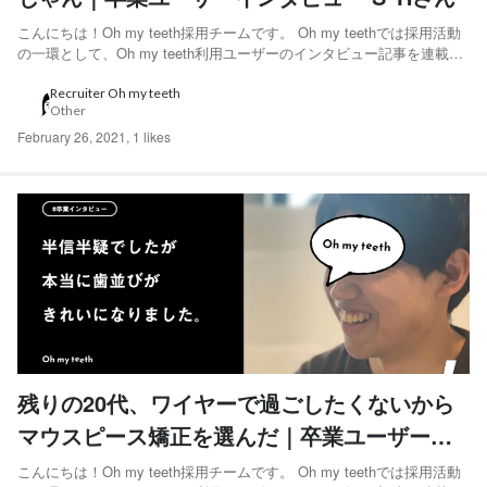
こんにちは！Oh my teeth採用チームです。 Oh my teethでは採用活動
の一環として、Oh my teeth利用ユーザーのインタビュー記事を連載し
ています。 「本当に通わないで歯並びをきれいにできた！」と語って
くれたS･Hさんにインタビューをしました。 ◆S･Hさん 20代後半男
Recruiter Oh my teeth
Other
性。建築系のコンサ...
February 26, 2021
,
1 likes
残りの20代、ワイヤーで過ごしたくないから
マウスピース矯正を選んだ｜卒業ユーザーイ
ンタビュー S･Hさん編
こんにちは！Oh my teeth採用チームです。 Oh my teethでは採用活動