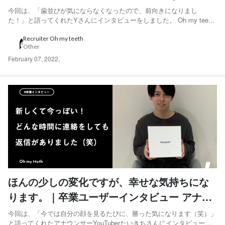
ーザーインタビュー Yさん編
今回は、「歯並びが気にならなくなったので、前向きになりまし
た！」と語ってくれたYさんにインタビューをしました。 Oh my teeth
では採用活動の一環として、Oh my teeth利用ユーザーのインタビュー
記事を連載しています。過去の記事はこちらから ◆Yさん 30代男性。
Recruiter Oh my teeth
Other
昨年から海外大学院に留学中🇺🇸（年...
February 07, 2022
,
ほんの少しの変化ですが、幸せな気持ちにな
ります。｜卒業ユーザーインタビュー アナウ
ンサーYouTuberたいきちさん編
今回は、「今では自分の顔を見るたびに、勝った気になります（笑）」
と語ってくれたアナウンサーYouTuberたいきちさんにインタビューを