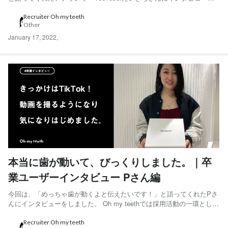
しました。 Oh my teethでは採用活動の一環として、Oh my teeth利用
ユーザーのインタビュー記事を連載しています。過去の記事はこちらか
Recruiter Oh my teeth
Other
ら ◆たいきちさん 20...
January 17, 2022
,
本当に歯が動いて、びっくりしました。｜卒
業ユーザーインタビュー Pさん編
今回は、「めっちゃ歯が動くよと伝えたいです！」と語ってくれたPさ
んにインタビューをしました。 Oh my teethでは採用活動の一環とし
て、Oh my teeth利用ユーザーのインタビュー記事を連載しています。
過去の記事はこちらから ◆Pさん 20代後半女性。東京都在住。会社員
Recruiter Oh my teeth