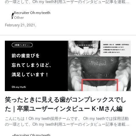
の一環として、Oh my teeth利用ユーザーのインタビュー記事を連載し
ています。 「半信半疑な部分もありましたが、本当に歯並びがきれい
になりました。」と語ってくれたS･Hさんにインタビューをしました。
Recruiter Oh my teeth
Other
◆S･Hさん 20代...
February 21, 2021
,
笑ったときに見える歯がコンプレックスでし
た｜卒業ユーザーインタビュー K･Mさん編
こんにちは！Oh my teeth採用チームです。 Oh my teethでは採用活動
の一環として、Oh my teeth利用ユーザーのインタビュー記事を連載し
ています。 「前の歯並びを忘れてしまうほど、満足しています！」と
語ってくれたK•Mさんにインタビューをしました。 ◆K•Mさん 20代前
Recruiter Oh my teeth