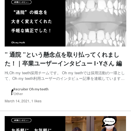
” 通院 ”という懸念点を取り払ってくれまし
た！｜卒業ユーザーインタビュー I･Yさん 編
Hi,Oh my teeth採用チームです。 Oh my teethでは採用活動の一環とし
て、Oh my teeth利用ユーザーのインタビュー記事を連載しています。
「気楽にはじめたらいいんじゃないですか？」と語ってくれたI･Tさん
にインタビューをしました。 ◆I･Tさん サウンドクリエイター。高校生
Recruiter Oh my teeth
Other
の頃から...
March 14, 2021
,
1 likes