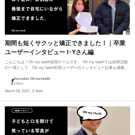
期間も短くサクッと矯正できました！｜卒業
ユーザーインタビュー I･Yさん編
こんにちは！Oh my teeth採用チームです。 Oh my teethでは採用活動
の一環として、Oh my teeth利用ユーザーのインタビュー記事を連載し
ています。 今回は、「チートデイみたいなものを自分で作って乗り切
ってました」と語ってくれたI･Yさんにインタビューをしました。 ◆I･
Recruiter Oh my teeth
Other
Yさん IT企業勤...
March 06, 2021
,
2 likes