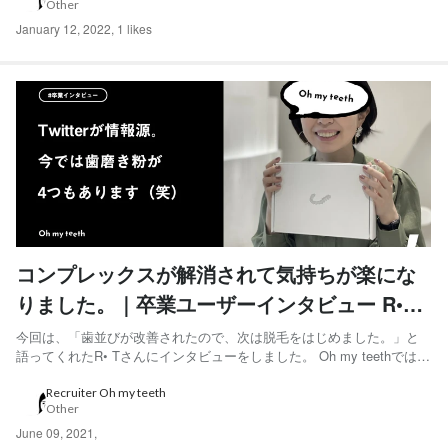
Other
をしながらTikToker、アパ...
January 12, 2022
,
1 likes
コンプレックスが解消されて気持ちが楽にな
りました。｜卒業ユーザーインタビュー R•T
さん編
今回は、「歯並びが改善されたので、次は脱毛をはじめました。」と
語ってくれたR• Tさんにインタビューをしました。 Oh my teethでは採
用活動の一環として、Oh my teeth利用ユーザーのインタビュー記事を
連載しています。過去の記事はこちらから ◆ R･ Tさん 30代前半女性。
Recruiter Oh my teeth
Other
東京都在住。会社員。...
June 09, 2021
,