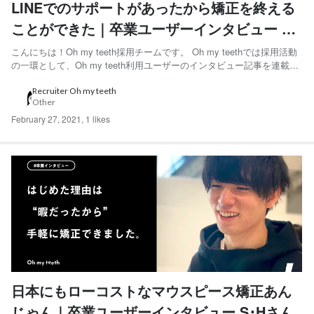
LINEでのサポートがあったから矯正を終える
ことができた｜卒業ユーザーインタビュー K･
Kさん編
こんにちは！Oh my teeth採用チームです。 Oh my teethでは採用活動
の一環として、Oh my teeth利用ユーザーのインタビュー記事を連載し
ています。 「LINEサポートがあったから最後までめげずに矯正するこ
とができた」と語ってくれたK･Kさんにインタビューをしました。
Recruiter Oh my teeth
Other
◆K･Kさん 2...
February 27, 2021
,
1 likes
日本にもローコストなマウスピース矯正あん
じゃん｜卒業ユーザーインタビュー S･Hさん