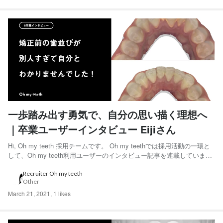
一歩踏み出す勇気で、自分の思い描く理想へ
｜卒業ユーザーインタビュー Eijiさん
Hi, Oh my teeth 採用チームです。 Oh my teethでは採用活動の一環と
して、Oh my teeth利用ユーザーのインタビュー記事を連載していま
す。 矯正前の写真を見て自分でも別人だと思ってしまうほど歯並びが
変わったEijiさんにインタビューをしました。 ◆Eijiさん 20代後半男
Recruiter Oh my teeth
Other
性。石...
March 21, 2021
,
1 likes