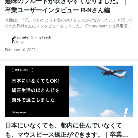
趣味のフルートが吹きやすくなりました。｜
卒業ユーザーインタビュー R•Nさん編
今回は、「思っていたよりも負担やストレスが少なかった。」と語って
くれたR•Nさんにインタビューをしました。 Oh my teethでは採用活動
の一環として、Oh my teeth利用ユーザーのインタビュー記事を連載し
ています。過去の記事はこちらから ◆R•Nさん 20代男性。情報システ
Recruiter Oh my teeth
Other
ム系の会社に勤務。趣味はフ...
February 10, 2022
,
日本にいなくても、都内に住んでいなくて
も、マウスピース矯正ができます。｜卒業ユ