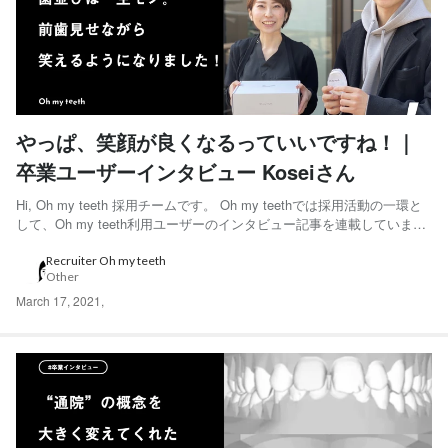
やっぱ、笑顔が良くなるっていいですね！｜
卒業ユーザーインタビュー Koseiさん
Hi, Oh my teeth 採用チームです。 Oh my teethでは採用活動の一環と
して、Oh my teeth利用ユーザーのインタビュー記事を連載していま
す。 「身にまとう洋服もいいですが、歯並びは生身の一生モノで
す。」と語ってくれたKoseiさんにインタビューをしました。 ◆Kosei
Recruiter Oh my teeth
Other
さん 20代前...
March 17, 2021
,