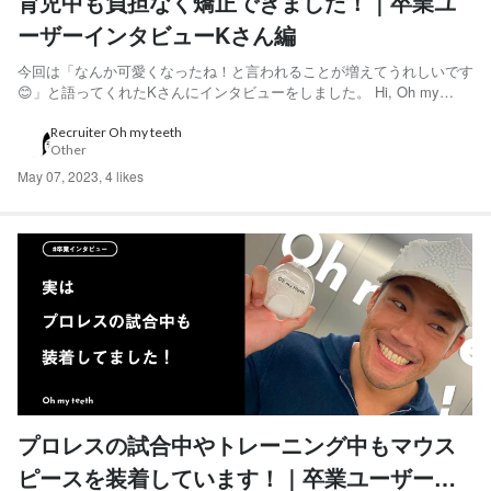
育児中も負担なく矯正できました！｜卒業ユ
ーザーインタビューKさん編
今回は「なんか可愛くなったね！と言われることが増えてうれしいです
😊」と語ってくれたKさんにインタビューをしました。 Hi, Oh my
teeth 採用チームです。 Oh my teethでは採用活動の一環として、Oh
my teeth利用ユーザーのインタビュー記事を連載しています。 過去の
Recruiter Oh my teeth
Other
記事はこちら から ◆...
May 07, 2023
,
4 likes
プロレスの試合中やトレーニング中もマウス
ピースを装着しています！｜卒業ユーザーイ