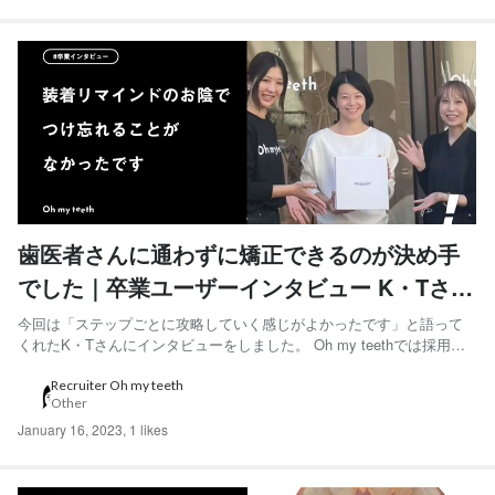
歯医者さんに通わずに矯正できるのが決め手
でした｜卒業ユーザーインタビュー K・Tさん
編
今回は「ステップごとに攻略していく感じがよかったです」と語って
くれたK・Tさんにインタビューをしました。 Oh my teethでは採用活
動の一環として、Oh my teeth利用ユーザーのインタビュー記事を連載
しています。 過去の記事はこちら から ◆K・Tさん 40代前半女性。東
Recruiter Oh my teeth
Other
京都在住。人前に出るお仕事。...
January 16, 2023
,
1 likes