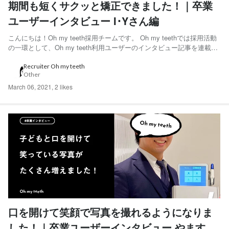
期間も短くサクッと矯正できました！｜卒業
ユーザーインタビュー I･Yさん編
こんにちは！Oh my teeth採用チームです。 Oh my teethでは採用活動
の一環として、Oh my teeth利用ユーザーのインタビュー記事を連載し
ています。 今回は、「チートデイみたいなものを自分で作って乗り切
ってました」と語ってくれたI･Yさんにインタビューをしました。 ◆I･
Recruiter Oh my teeth
Other
Yさん IT企業勤...
March 06, 2021
,
2 likes
口を開けて笑顔で写真を撮れるようになりま
した！｜卒業ユーザーインタビュー やますけ