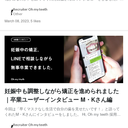
Hi, Oh my teeth 採用チームです。 Oh my teethでは採用活動の一環と
して、Oh my teeth利用ユーザーのインタビュー記事を連載していま
Recruiter Oh my teeth
Other
す。 過去の記事はこち...
March 08, 2023
,
5 likes
妊娠中も調整しながら矯正を進められました
｜卒業ユーザーインタビュー M・Kさん編
今回は「早くマスクなし生活で自分の歯を見せたいです！」と語って
くれたM・Kさんにインタビューをしました。 Hi, Oh my teeth 採用チ
ームです。 Oh my teethでは採用活動の一環として、Oh my teeth利用
ユーザーのインタビュー記事を連載しています。 過去の記事はこちら
Recruiter Oh my teeth