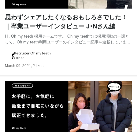
思わずシェアしたくなるおもしろさでした！
｜卒業ユーザーインタビュー J･Nさん編
Hi, Oh my teeth 採用チームです。 Oh my teethでは採用活動の一環と
して、Oh my teeth利用ユーザーのインタビュー記事を連載していま
す。 「最初にシミュレーションでゴールが見えてたから、よりやりた
いという気持ちが芽生えた」と語ってくれたJ･Nさんにインタビューを
Recruiter Oh my teeth
Other
しました。 ◆J...
March 09, 2021
,
2 likes