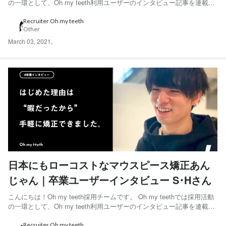
の一環として、Oh my teeth利用ユーザーのインタビュー記事を連載し
ています。 「マウスピース矯正では最後まで周りに気づかれることな
く歯並びを整えることができました。」と語ってくれたSaeさんにイン
Recruiter Oh my teeth
Other
タビューをしました。 ...
March 03, 2021
,
日本にもローコストなマウスピース矯正あん
じゃん｜卒業ユーザーインタビュー S･Hさん
こんにちは！Oh my teeth採用チームです。 Oh my teethでは採用活動
の一環として、Oh my teeth利用ユーザーのインタビュー記事を連載し
ています。 「本当に通わないで歯並びをきれいにできた！」と語って
くれたS･Hさんにインタビューをしました。 ◆S･Hさん 20代後半男
Recruiter Oh my teeth