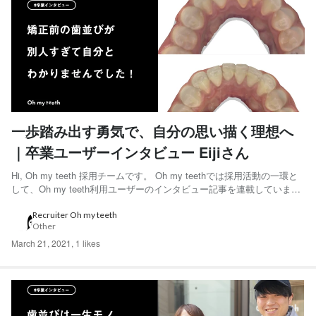
一歩踏み出す勇気で、自分の思い描く理想へ
｜卒業ユーザーインタビュー Eijiさん
Hi, Oh my teeth 採用チームです。 Oh my teethでは採用活動の一環と
して、Oh my teeth利用ユーザーのインタビュー記事を連載していま
す。 矯正前の写真を見て自分でも別人だと思ってしまうほど歯並びが
変わったEijiさんにインタビューをしました。 ◆Eijiさん 20代後半男
Recruiter Oh my teeth
Other
性。石...
March 21, 2021
,
1 likes