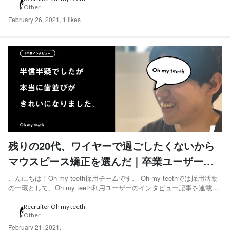
Other
性。建築系のコンサ...
February 26, 2021
,
1 likes
残りの20代、ワイヤーで過ごしたくないから
マウスピース矯正を選んだ｜卒業ユーザーイ
ンタビュー S･Hさん編
こんにちは！Oh my teeth採用チームです。 Oh my teethでは採用活動
の一環として、Oh my teeth利用ユーザーのインタビュー記事を連載し
ています。 「半信半疑な部分もありましたが、本当に歯並びがきれい
になりました。」と語ってくれたS･Hさんにインタビューをしました。
Recruiter Oh my teeth
Other
◆S･Hさん 20代...
February 21, 2021
,