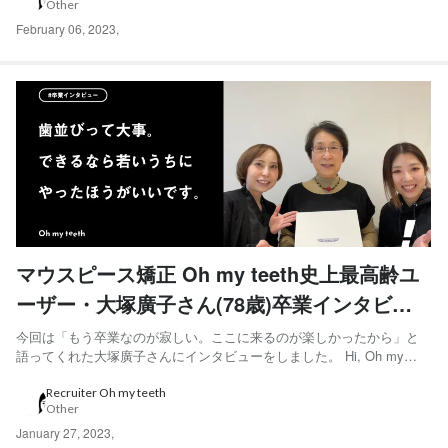
Other
から ◆M・Kさん...
February 06, 2023
,
マウスピース矯正 Oh my teeth史上最高齢ユ
ーザー・大塚廣子さん(78歳)卒業インタビュ
ー
今回は「もう卒業なのが寂しい。ここに来るのが楽しかったから」と
語ってくれた大塚廣子さんにインタビューをしました。 Hi, Oh my
teeth 採用チームです。 Oh my teethでは採用活動の一環として、Oh
my teeth利用ユーザーのインタビュー記事を連載しています。 過去の
Recruiter Oh my teeth
Other
記事はこちら から ◆大...
January 27, 2023
,