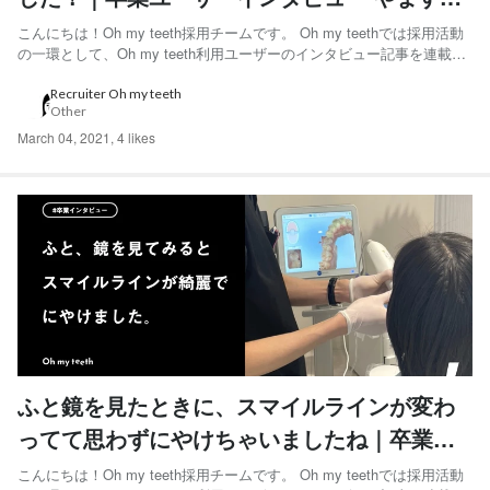
さん編
こんにちは！Oh my teeth採用チームです。 Oh my teethでは採用活動
の一環として、Oh my teeth利用ユーザーのインタビュー記事を連載し
ています。 「今後一生物の歯並びが手に入った！」と語ってくれたや
ますけさんにインタビューをしました。 ◆やますけさん 30代前半男
Recruiter Oh my teeth
Other
性。埼玉県在住。医療機...
March 04, 2021
,
4 likes
ふと鏡を見たときに、スマイルラインが変わ
ってて思わずにやけちゃいましたね｜卒業ユ
ーザーインタビュー Saeさん編
こんにちは！Oh my teeth採用チームです。 Oh my teethでは採用活動