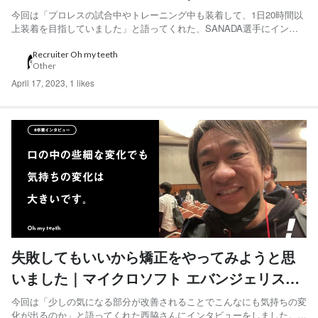
ンタビューSANADA選手編
今回は「プロレスの試合中やトレーニング中も装着して、1日20時間以
上装着を目指していました」と語ってくれた、SANADA選手にインタ
ビューをしました。 Hi, Oh my teeth 採用チームです。 Oh my teethで
は採用活動の一環として、Oh my teeth利用ユーザーのインタビュー記
Recruiter Oh my teeth
Other
事を連載してい...
April 17, 2023
,
1 likes
失敗してもいいから矯正をやってみようと思
いました｜マイクロソフト エバンジェリスト
西脇資哲さん 卒業インタビュー
今回は「少しの気になる部分が改善されることでこんなにも気持ちの変
化が出るのか」と語ってくれた西脇さんにインタビューをしました。