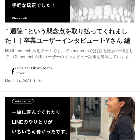
” 通院 ”という懸念点を取り払ってくれまし
た！｜卒業ユーザーインタビュー I･Yさん 編
Hi,Oh my teeth採用チームです。 Oh my teethでは採用活動の一環とし
て、Oh my teeth利用ユーザーのインタビュー記事を連載しています。
「気楽にはじめたらいいんじゃないですか？」と語ってくれたI･Tさん
にインタビューをしました。 ◆I･Tさん サウンドクリエイター。高校生
Recruiter Oh my teeth
Other
の頃から...
March 14, 2021
,
1 likes