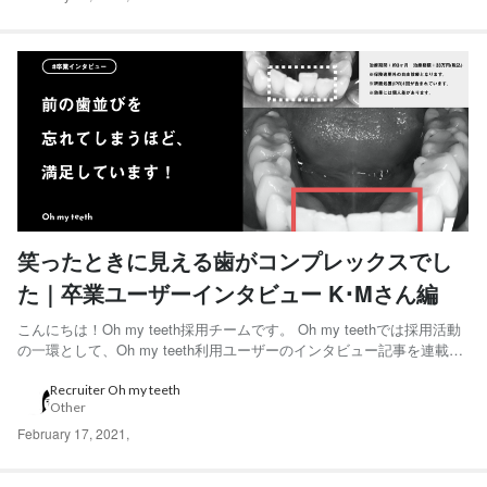
笑ったときに見える歯がコンプレックスでし
た｜卒業ユーザーインタビュー K･Mさん編
こんにちは！Oh my teeth採用チームです。 Oh my teethでは採用活動
の一環として、Oh my teeth利用ユーザーのインタビュー記事を連載し
ています。 「前の歯並びを忘れてしまうほど、満足しています！」と
語ってくれたK•Mさんにインタビューをしました。 ◆K•Mさん 20代前
Recruiter Oh my teeth
Other
半女性。会社員。...
February 17, 2021
,