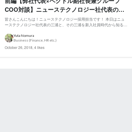
前編【弊社代表×ベクトル副社長兼グループ
COO対談】ニューステクノロジー社代表の新
卒時代を知る大先輩との対談
皆さんこんにちは！ニューステクノロジー採用担当です！ 本日はニュ
ーステクノロジー社代表の三浦と、その三浦を新入社員時代から知るベ
クトル副社長兼グループCOOの長谷川さんに、ふたりの関係性や、知
られざる新卒時代の三浦のことを聞いていきたいと思います。では早速
Yuta Nomura
Business (Finance, HR etc.)
宜しくお願いします！ ―まずは自己紹介をお願いします！ 長...
October 26, 2018
,
4 likes