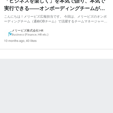
「ビジネスを楽しく」を本気で語り、本気で
実行できる――オンボーディングチームが語
るメリービズの魅力
こんにちは！メリービズ広報担当です。 今回は、メリービズのオンボ
ーディングチーム（通称OBチーム）で活躍するチームマネージャーの
石井雄太さん、チームリーダーの関田望栄さんと渡邉慎吾さんへのイン
タビュー記事をお届けします。 バックグラウンドの異なる多様な強み
メリービズ株式会社 HR
Business (Finance, HR etc.)
を持つメンバーで構成されているOBチームは、『バーチャル経...
10 months ago,
40 likes