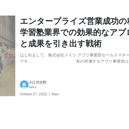
エンタープライズ営業成功の
学習塾業界での効果的なアプ
と成果を引き出す戦術
はじめまして、株式会社メイツ アプリ事業部セールスマネ
です。 私の所属するアプリ事業部は202
立ち上がり、2022年7月よりエンタープライズ営業を本格
た。今回は、個人塾と大手塾での営業手法の違いや、その仕
する上で私が学んだ「エンタープライズ営業」...
小口 功太郎
Sales
October 21, 2022
,
1 likes