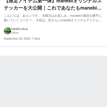
【限定アイテム第一弾】manebiオリジナルス
テッカーを大公開｜これであなたもmanebi
人！
こんにちは、あらいです。 水曜日はお楽しみ、manebiの素顔を勝手に
暴いていくコーナー。 今回は、皆さんにmanebiオリジナルアイテムの
紹介をしていこうと思います！ なんと今回、 なんと！！？ manebi限
定アイテム第一弾として、オリジナルステッカーが完成しました！ 前
Takahiro Arai
Other
回の記事でお知らせしたHR EX...
September 30, 2020
,
7 likes