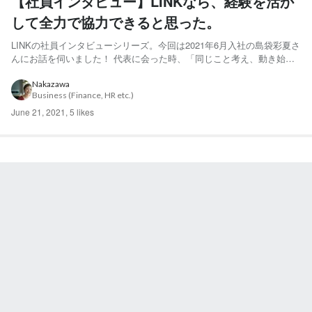
【社員インタビュー】LINKなら、経験を活か
して全力で協力できると思った。
LINKの社員インタビューシリーズ。今回は2021年6月入社の島袋彩夏さ
んにお話を伺いました！ 代表に会った時、「同じこと考え、動き始め
ている人がいるんだ！！」と嬉しさと尊敬を感じた ー いつも明るく、
そして芯のある島袋さん。まずはLINKに入るまでの経歴を教えてくだ
Nakazawa
Business (Finance, HR etc.)
さい。 沖縄から上京してしばらくは、一般会社で...
June 21, 2021
,
5 likes