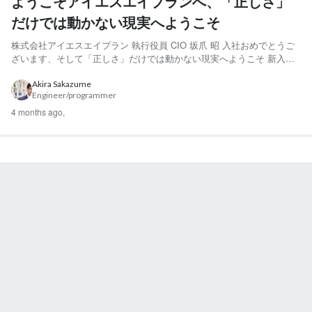
ようこそアイエスエイプランへ、「正しさ」
だけでは動かない現実へようこそ
株式会社アイエスエイプラン 執行役員 CIO 坂爪 昭 入社おめでとうご
ざいます、そして「正しさ」だけでは動かない現実へようこそ 新入社
員のみなさん、入社おめでとうございます。 今年度は新入社員のみな
さんと一緒にこの4月から始まるわけですが、昨年度として一番気づき
Akira Sakazume
Engineer/programmer
が多かった本に岡田憲治(2022) 『政治学者、P...
4 months ago,