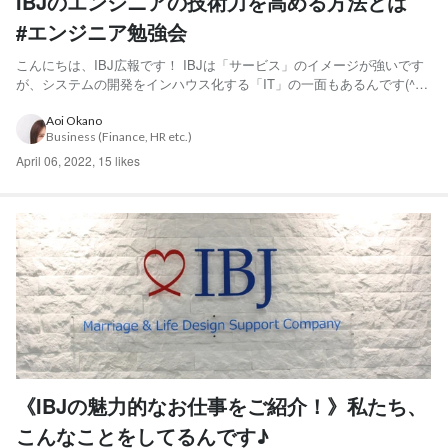
IBJのエンジニアの技術力を高める方法とは
#エンジニア勉強会
こんにちは、IBJ広報です！ IBJは「サービス」のイメージが強いです
が、システムの開発をインハウス化する「IT」の一面もあるんです(^^)/
すでに社内にある技術の継承はもちろん、新たな技術を取り入れ進化し
ていくため、エンジニアは月に1.2回希望制での勉強会を行っていま
Aoi Okano
Business (Finance, HR etc.)
す。 ＼前回ご紹介したハッカソンも技術力...
April 06, 2022
,
15 likes
《IBJの魅力的なお仕事をご紹介！》私たち、
こんなことをしてるんです♪