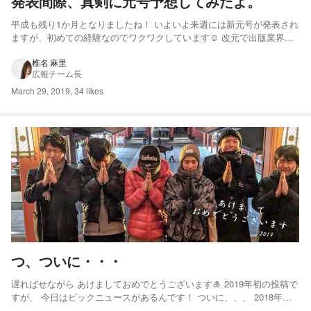
発表間際、真剣に元号予想してみたよ。
平成も残り1か月となりましたね！ いよいよ来週には新元号が発表され
ますが、初めての経験なのでワクワクしています☺ 改元で出版業界や
旅行業界など忙しくなりそうな仕事ってあると思いますが 婚活業界も
元年婚需要で追い風になるのかな～と期待！ Twitterでは真剣に元号予
椎名 麻里
広報チーム長
想や＃こんな新元号は嫌だと大喜利みたいなハッシ...
March 29, 2019
,
34 likes
つ、ついに・・・
遅ればせながら あけましておめでとうございます🎍 2019年初の投稿で
すが、 今日はビックニュースがあるんです！ ついに、、、 2018年の
IBJ成婚組数が 6,132組（12,264名）と過去最高を記録し、 日本国内の