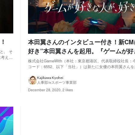
！
本田翼さんのインタビュー付き！新CM
好き”本田翼さんを起用。『ゲームが好
と。 そ
は考えて
好きだ』に共感した本田翼さんの新CMは
株式会社GameWith（本社：東京都港区、代表取締役社長
んな新
コード：6552、以下「当社」）は新たに女優の本田翼さん
日より放送開始。
。 ス
TVCM『オンラインゲーム』編、『週末の予定』編を2020年1
から全国での放映を開始します。 【CMのコンセプト】 在宅の余暇時間が増
Kajikawa Kyohei
人事部/eスポーツ事業部
えたいま、あら...
December 28, 2020
,
2 likes