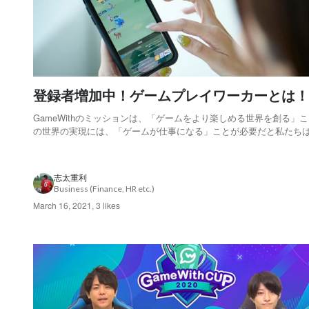
登録者増加中！ゲームプレイワーカーとは！
GameWithのミッションは、「ゲームをより楽しめる世界を創る」こ
の世界の実現には、「ゲームが仕事になる」ことが必要だと私たち
います。 自分がゲームをした結果が「仕事」になる。 私たちは、そ
しい取り組み「ゲームプレイワーカー」を10月末にスタートしました
タートして約5ヶ月。おかげさま...
志太重利
Business (Finance, HR etc.)
March 16, 2021
,
3 likes