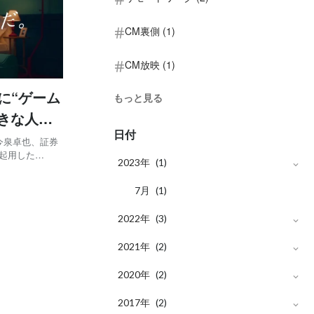
CM裏側 (1)
CM放映 (1)
に“ゲーム
もっと見る
きな人が
日付
12月26
：今泉卓也、証券
を起用した
2023年
(1)
2月26日（土）
月
7
(1)
2022年
(3)
月
2021年
8
(2)
(2)
月
月
2020年
4
4
(1)
(1)
(2)
月
月
2017年
12
3
(1)
(2)
(2)