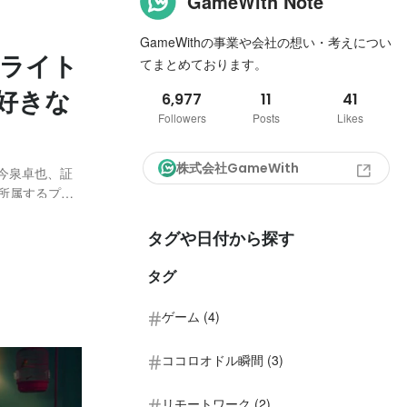
GameWith Note
GameWithの事業や会社の想い・考えについ
フライト
てまとめております。
好きな
6,977
11
41
Followers
Posts
Likes
株式会社GameWith
：今泉卓也、証
に所属するプロ
ロコロコミッ
きな有名人」
タグや日付から探す
タグ
ゲーム (4)
ココロオドル瞬間 (3)
リモートワーク (2)