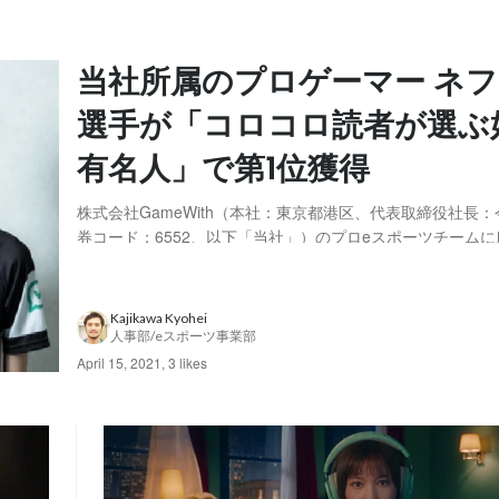
当社所属のプロゲーマー ネ
選手が「コロコロ読者が選ぶ
有名人」で第1位獲得
株式会社GameWith（本社：東京都港区、代表取締役社長
券コード：6552、以下「当社」）のプロeスポーツチーム
ゲーマーのネフライト選手が、株式会社小学館が発売するコ
クが実施したビッグアンケート内の「コロコロ読者が選ぶ好
アンケートにて第1位を獲得したのでお知ら...
Kajikawa Kyohei
人事部/eスポーツ事業部
April 15, 2021
,
3 likes