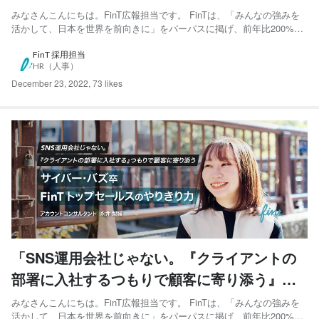
最年少マネージャーとは？
みなさんこんにちは。FinT広報担当です。 FinTは、「みんなの強みを
活かして、日本を世界を前向きに」をパーパスに掲げ、前年比200%で
成長中のマーケティングを強みにしたSNSソリューションカンパニー
です。 2019年より3年間で社員数は10倍増、2023年には海外を中心と
FinT 採用担当
HR（人事）
した事業を複数スタートし、さらなる成長...
December 23, 2022
,
73 likes
「SNS運用会社じゃない。『クライアントの
部署に入社するつもりで顧客に寄り添う』サ
イバー・バズ卒FinTトップセールスのやりき
みなさんこんにちは。FinT広報担当です。 FinTは、「みんなの強みを
活かして、日本を世界を前向きに」をパーパスに掲げ、前年比200%で