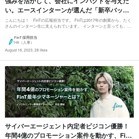
強みを活かして、会社にインパクトを与えた
い。エースインターンが選んだ「新卒バック
オフィス」のキャリア
こんにちは！ FinTの広報担当です。 FinTは2017年の創業から、たく
さんのインターン生に支えられています。 インターンと言っても、お
任せするのはデータ入力やコピーなど簡単なサポートの業務ではありま
せん。意欲のある学生には社員とほぼ同じ業務が振り分けられ、等しく
FinT 採用担当
HR（人事）
成長機会が与えられているのがFinTのインター...
August 16, 2023
,
28 likes
サイバーエージェント内定者ビジコン優勝！
年間4億のプロモーション案件を動かす、FinT