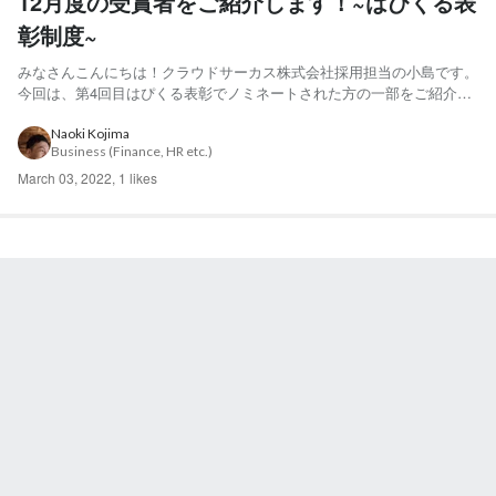
12月度の受賞者をご紹介します！~はぴくる表
彰制度~
みなさんこんにちは！クラウドサーカス株式会社採用担当の小島です。
今回は、第4回目はぴくる表彰でノミネートされた方の一部をご紹介し
ます！ はぴくる表彰制度とは？ はぴくる表彰とは、毎月行動指針に沿
った行動をした人を表彰する制度です！詳しくは、以下の記事をご確認
Naoki Kojima
Business (Finance, HR etc.)
ください。 ▼はぴくる表彰とは？▼ 私たちの行動指...
March 03, 2022
,
1 likes