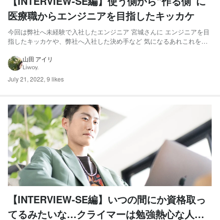
【INTERVIEW-SE編】使う側から“作る側”に
医療職からエンジニアを目指したキッカケ
今回は弊社へ未経験で入社したエンジニア 宮城さんに エンジニアを目
指したキッカケや、弊社へ入社した決め手など 気になるあれこれをイ
ンタビューしてみました🎤 【クライマー入社前はどんな仕事をしてい
ましたか？】 私は未経験からエンジニアに入職しました エンジニアに
山田 アイリ
Liwoy.
なる前は管理栄養士の仕事をしており、病院で医療職とし...
July 21, 2022
,
9 likes
【INTERVIEW-SE編】いつの間にか資格取っ
てるみたいな…クライマーは勉強熱心な人が