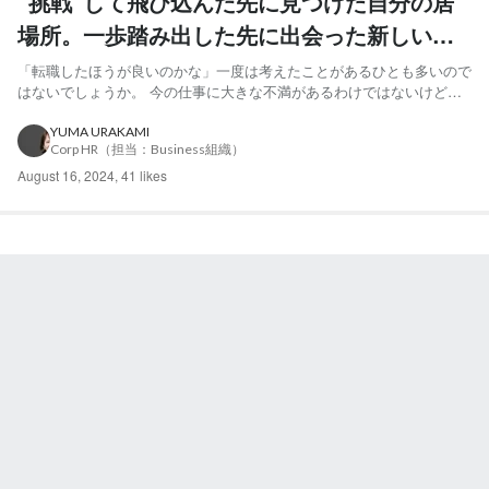
”挑戦”して飛び込んだ先に見つけた自分の居
場所。一歩踏み出した先に出会った新しい自
分
「転職したほうが良いのかな」一度は考えたことがあるひとも多いので
はないでしょうか。 今の仕事に大きな不満があるわけではないけど、
「仕事を楽しめていなかった」という彼女が、少しのきっかけと勇気で
出会えた新しい自分。「”挑戦”したからこそ、最高の場所（チーム）に
YUMA URAKAMI
Corp HR（担当：Business組織）
出会えた」と語る彼女のストーリーをご紹介します。 登場人...
August 16, 2024
,
41 likes