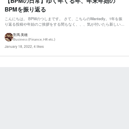
【BPMの日常】ゆく年くる年、年末年始の
BPMを振り返る
こんにちは。 BPMのつしまです。 さて、こちらのWantedly。1年を振
り返る投稿や年始のご挨拶をする間もなく、、、気が付いたら新しい
年、2022年。そして1月も中旬となってしまいました…(大反省…) とい
うことで今回は！BPMが年末年始をどう過ごしたのか？ 一気にダイジ
對馬 美穂
Business (Finance, HR etc.)
ェストでご紹介したいと思います～。 ...
January 18, 2022
,
4 likes