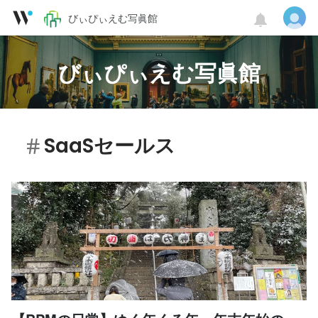
びぃぴぃえむ写眞館
びぃぴぃえむ写眞館
SaaSセールス