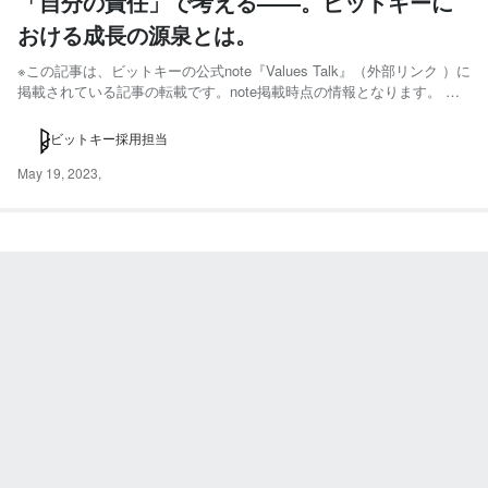
「自分の責任」で考える——。ビットキーに
おける成長の源泉とは。
※この記事は、ビットキーの公式note『Values Talk』（外部リンク ）に
掲載されている記事の転載です。note掲載時点の情報となります。 ビ
ットキーには、創業から1年後に設計した「Value」があります。 これ
は、会社として大切にしたい価値観であり、働くメンバーにとっては行
ビットキー採用担当
動指針として浸透しているもの...
May 19, 2023
,