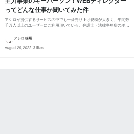
主力事業のキーパーソン！WEBディレクター
ってどんな仕事か聞いてみた件
アシロが提供するサービスの中でも一番売り上げ規模が大きく、年間数
千万人以上のユーザーにご利用頂いている、弁護士・法律事務所のポー
タルサイト「弁護士ナビシリーズ」。 その運営のキーパーソンであ
り、サイトの更なる成長を目指して日々奮闘しているのがWEBディレ
アシロ 採用
クターです！ 今回は、アシロが誇る精鋭部隊”WEBディレクタ...
August 29, 2022
,
3 likes