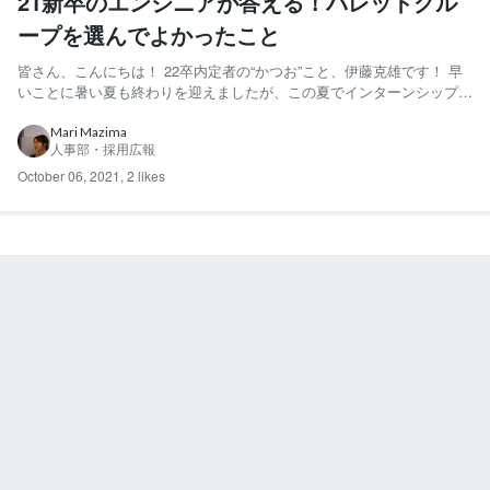
21新卒のエンジニアが答える！バレットグル
ープを選んでよかったこと
皆さん、こんにちは！ 22卒内定者の“かつお”こと、伊藤克雄です！ 早
いことに暑い夏も終わりを迎えましたが、この夏でインターンシップな
どを通して業界や職種についての理解を深めた方も多いのではないでし
ょうか？ 今回は今年入社した新卒エンジニアの東 皇太朗さん（以下、
Mari Mazima
人事部・採用広報
東さん）に、エンジニアとしての就活、そしてバレッ...
October 06, 2021
,
2 likes