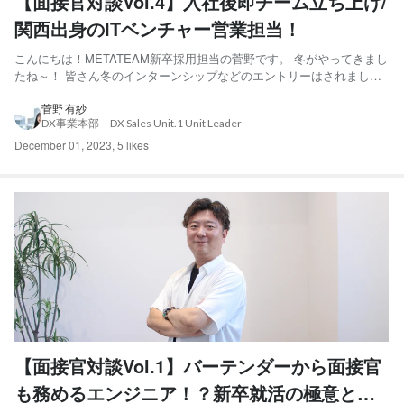
【面接官対談Vol.4】入社後即チーム立ち上げ/
関西出身のITベンチャー営業担当！
こんにちは！METATEAM新卒採用担当の菅野です。 冬がやってきまし
たね～！ 皆さん冬のインターンシップなどのエントリーはされました
か？ いよいよ本格的に就職活動を始める学生さんも多いのではないで
しょうか。 私も大学3年生の冬ごろに就活を始めた記憶があります。
菅野 有紗
DX事業本部 DX Sales Unit.1 Unit Leader
ですがいろいろな企業にエントリーしすぎてあまり整...
December 01, 2023
,
5 likes
【面接官対談Vol.1】バーテンダーから面接官
も務めるエンジニア！？新卒就活の極意と