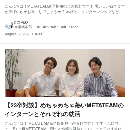
は？
こんにちは！METATEAM新卒採用担当の菅野です！ 暑い日が続きます
が皆様いかがお過ごしでしょうか？ 本格的にインターンシップなどが
始まり、 就活に本腰を入れ始めた方も多いのではないでしょうか？ ち
なみに前回はMETATEAMの熱いチームビルディングの企画である サマ
菅野 有紗
DX事業本部 DX Sales Unit.1 Unit Leader
ーインターンについて記事 を投稿しているので...
August 07, 2023
,
6 likes
【23卒対談】めちゃめちゃ熱いMETATEAMの
インターンとそれぞれの就活
こんにちは！ METATEAM新卒採用担当の菅野です！ 学生さんに向け
て、月に1度METATEAMに関する情報を発信していこうと思います(^^♪