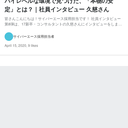
ハイレベルな環境で見つけた、「本物の安
定」とは？｜社員インタビュー 久慈さん
皆さんこんにちは！サイバーエース採用担当です！ 社員インタビュー
第8弾は、17新卒・コンサルタントの久慈さんにインタビューをしまし
た！ ※このインタビューはコロナ自粛期間前に実施した内容です。 早
速ですが、久慈さんの入社理由を教えてください。 「新卒でサイバー
サイバーエース採用担当者
エージェントに入社しました。まずHR領域の事業を営ん...
April 15, 2020
,
9 likes