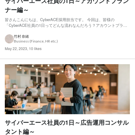
サイバーエース社員の1日～アカウントプラン
ナー編～
皆さんこんにちは、CyberACE採用担当です。 今回は、皆様の
「CyberACE社員の1日ってどんな流れなんだろう？アカウントプラン
ナー（WEB広告営業）ってどんな働き方しているの？」という質問に
お応えすべく、社員インタビューをいたしました！ 今回インタビュー
竹村 奈緒
Business (Finance, HR etc.)
を受けてくださったのは、 アカウントプランナーの廣瀬...
May 22, 2023
,
10 likes
サイバーエース社員の1日～広告運用コンサル
タント編～