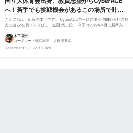
国立大体育会出身、教員志望からCyberACE
へ！若手でも挑戦機会があるこの場所で叶え
たい夢
こんにちは！広報の木下です。 CyberACEで一緒に働く仲間や会社の魅
力に迫る“社員インタビュー企画”第二段。 今回は2022年4月に新卒入社
し、現在アカウントコンサルティング局にて広告運用を行っている吉田
さんにインタビュー！地方の国立大学出身で、元々は教員を目指してい
木下 花絵
コーポレート統括本部 人財開発室
たという吉田さん。CyberACEに興味を...
December 16, 2022
,
13 likes