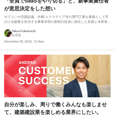
「全員でSaaSをやり切る」と、新事業責任者
が意思決定をした想い
サブコンや空調設備、外構/エクステリア等の専門工事を業務として手
がける顧客を担当する事業本部の新執行役員に就任した長屋と本部長に
就任した貫。「全員でSaaSをやりきる」を事業本部のテーマに据えま
した。また、「戦略から組織をつくるのが定石だが、今の組織メンバー
Takuo Fukamachi
社長室
のスキルやキャリア形成の観点からも組織組成を目指したい」...
December 06, 2023
,
13 likes
自分が楽しみ、周りで働くみんなも楽しませ
て、建築建設業を楽しめる業界にしたい。