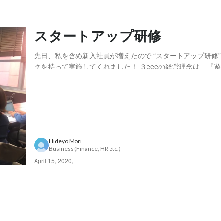
スタートアップ研修
先日、私を含め新入社員が増えたので “スタートアップ研修” を社長がマイ
クを持って実施してくれました！ ３eeeの経営理念は 『遊び心と生きが
いの調和』 配られたこのリーフレット、 第一部には 『人
る』 インパクトがあります！ 遊びに熱中する子どものように、夢中で遊
び、学び、働く た...
Hideyo Mori
Business (Finance, HR etc.)
April 15, 2020
,