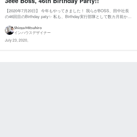
3eee Boss, 46th Birthday Party!!
【2020年7月20日】 今年もやってきました！ 我らがBOSS、田中社長
の46回目のBirthday paty✨ 私も、Birthday実行部隊として数カ月前から
ひそひそと準備に励んでおりました！ 今年はコロナの影響もあり、こ
の人数（総勢40名）をソーシャルディスタンスを守りながら収容で
Shioya Mitsuhiro
インハウスデザイナー
き、 問題なく換気が...
July 23, 2020
,